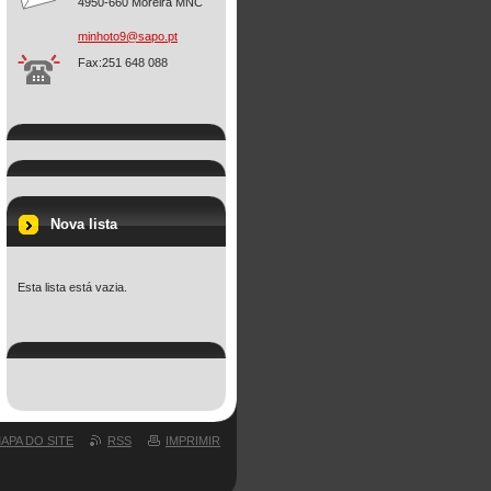
4950-660 Moreira MNC
minhoto9
@sapo.pt
Fax:251 648 088
Nova lista
Esta lista está vazia.
APA DO SITE
RSS
IMPRIMIR