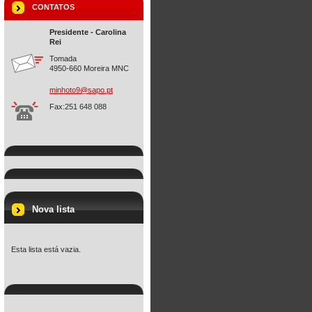
CONTATOS
Presidente - Carolina
Rei
Tomada
4950-660 Moreira MNC
minhoto9
@sapo.pt
Fax:251 648 088
Nova lista
Esta lista está vazia.